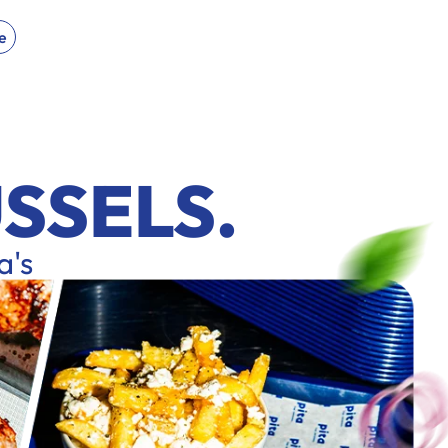
e
SSELS.
a's