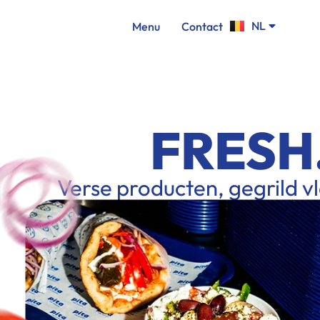
FR
NL
Home
Menu
Contact
EN
FRESH
Verse producten, gegrild v